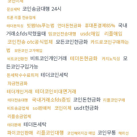
코인이체
코인송금대행 24시
문상세탁
트론 리플 전송업체
국내
빗썸fds푸는법
휴대폰결제85%
언더돈현금화
테더돈믹싱
거래소fds막혔을때
usdc매입
리플매입
밈코인전송대행
코인전송 otc공식업체
모든코인현금화
카드로코인구매하는
법
모든코인 고가매입
비트코인개인거래
테더돈현금화
모
카지노믹싱
비트코인환전
든코인구입가능
테더코인세탁
돈세탁수수료최저
자금현금화
테더코인비대면거래
테더개인거래
국내거래소fds증빙
코인돈현금화
리플코인구매
테더전송대행
usdt현금화
코인이체
sol판매처
비트송금업체
리플송금업체
테더돈세탁
테더판매
리플코인대행
코인무통
파이코인판매
코인해외지갑 매입
해외선