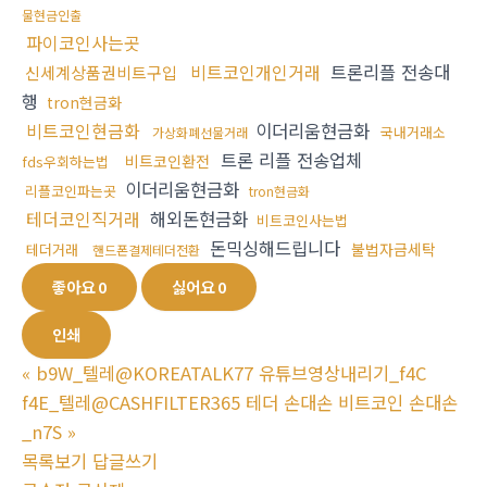
물현금인출
파이코인사는곳
비트코인개인거래
트론리플 전송대
신세계상품권비트구입
행
tron현금화
비트코인현금화
이더리움현금화
국내거래소
가상화폐선물거래
트론 리플 전송업체
비트코인환전
fds우회하는법
이더리움현금화
리플코인파는곳
tron현금화
테더코인직거래
해외돈현금화
비트코인사는법
돈믹싱해드립니다
불법자금세탁
테더거래
핸드폰결제테더전환
좋아요
0
싫어요
0
인쇄
«
b9W_텔레@KOREATALK77 유튜브영상내리기_f4C
f4E_텔레@CASHFILTER365 테더 손대손 비트코인 손대손
_n7S
»
목록보기
답글쓰기