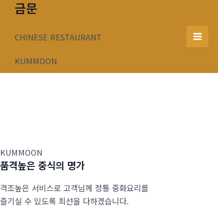
금문
콘
텐
츠
CHINESE RESTAURANT
Mai
로
건
KUMMOON
Men
너
뛰
기
KUMMOON
품격높은 중식의 명가
격조높은 서비스로 고객님께 정통 중화요리를
즐기실 수 있도록 최선을 다하겠습니다.