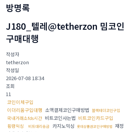
방명록
J180_텔레@tetherzon 밈코인
구매대행
작성자
tetherzon
작성일
2026-07-08 18:34
조회
11
코인이체구입
이더리움구입대행
소액결제코인구매방법
블랙테더코인구입
비트코인사는법
비트코인카드구입
국내거래소fds시간
카지노믹싱
재정
횡령믹싱
비트대리송금
롯데상품권코인구매방법