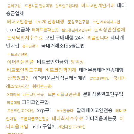
테더
비트코인개인거래
블테구입
트론리플 전송대행
잡코인구입대행
송금업체
테더코인송금
trc20 전송대행
문상코인구입
코인 계좌이체구입
tron현금화
돈믹싱안전업체
테더트론파는곳
핸드폰결제코인구매
돈세탁최저수수료
코인 구매대행 24시
테더개
리플삽니다
인지갑
국내거래소fds뚫는법
돈믹싱문의
비트코인선물
이더리움리플
비트코인현금화
핑믹싱
비트코인카드구매
비트코인퀵거래
테더무통테더전송대행
상품권코인
이더리움클레식클레식매입
국내거
알트코인매입
래소fds시간
횡령현금화
문화상품권코인구입
트론 리플코인판매
비트코인선물
이더리움
파이코인구입
리플매입
xrp구매
알리페이코인전송
btc현금화
테더코
모든코인 고가매입
테더최저수수료
이더리움파는곳
이
인매입
트론리플코인전송
더리움매입
usdc구입처
개인지갑 고가매입