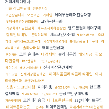
거래세탁대행사
리플 잡코인판매
현금돈믹싱
테더무통테더전송대행
코인송금대리
모든코인고가매입
코인돈현금화
롯데상품권현금화94%
핸드폰결제테더구매
가상화폐자금현금화
세무조사피하는방법
엘포인트매입
비트코인사는법
돈믹싱업체
오다
빗썸fds푸는법
믹싱
롯데상품권테더구매
롯데상품권코인구매
가상화폐선물거래
이
해외돈현금화
솔라나매입
더리움구매
코인 손대손
대검세탁
솔라나구입
핑오
해외자금
핑현금화
다현금화
btc현금화
모든코인구입가능
신세계상품권세탁
테더이체
테더구매테더판매
이더리움클레식클레식매입
이더
신세계상품권매입
파이코인
리움현금화
코인구매사이트
신용카드코인대행
이더리움
핸드폰
tron현금화
빗썸코인추적
결제매입
문상코인구매방법
자금믹싱업체
코인이체구입
코인대리송금
테더트론현금화
ssg페이비트구입
자금세탁업체
테더코인매입
테더트론파는곳
국내거래소fds해결업체
코인무통