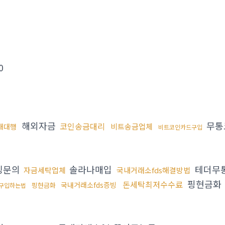
0
해외자금
무통
코인송금대리
비트송금업체
구매대행
비트코인카드구입
싱문의
솔라나매입
테더무
자금세탁업체
국내거래소fds해결방법
핑현금화
돈세탁최저수수료
국내거래소fds증빙
핑현금화
구입하는법