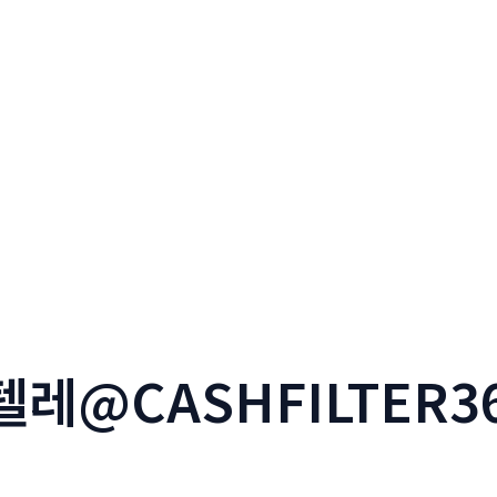
텔레@CASHFILTER