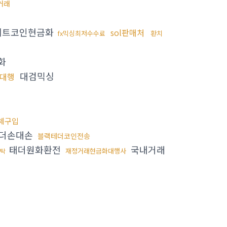
거래
비트코인현금화
sol판매처
fx믹싱최저수수료
환치
화
대검믹싱
대행
체구입
더손대손
블랙테더코인전송
태더원화환전
국내거래
재정거래현금화대행사
탁