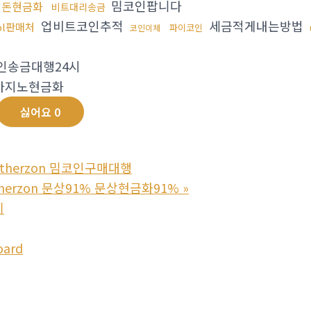
밈코인팝니다
세돈현금화
비트대리송금
업비트코인추적
세금적게내는방법
ol판매처
파이코인
코인이체
인송금대행24시
카지노현금화
싫어요
0
etherzon 밈코인구매대행
therzon 문상91% 문상현금화91%
»
기
oard