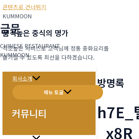
콘텐츠로 건너뛰기
KUMMOON
금문
품격높은 중식의 명가
CHINESE RESTAURANT
격조높은 서비스로 고객님께 정통 중화요리를
KUMMOON
즐기실 수 있도록 최선을 다하겠습니다.
회사소개
방명록
메뉴 토글
h7E_
커뮤니티
_x8R
메뉴소개