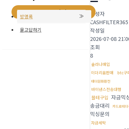
메뉴 토글
작성자
방명록
CASHFILTER365
묻고답하기
작성일
2026-07-08 21:0
조회
8
솔라나매입
이더리움판매
btc
태더원화환전
바이낸스전송대행
자금믹
블테구입
송금대리
카드로테더
믹싱문의
자금세탁