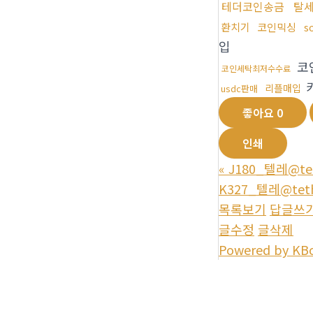
테더코인송금
탈
환치기
코인믹싱
s
입
코
코인세탁최저수수료
리플매입
usdc판매
좋아요
0
인쇄
«
J180_텔레@t
K327_텔레@te
목록보기
답글쓰
글수정
글삭제
Powered by KB