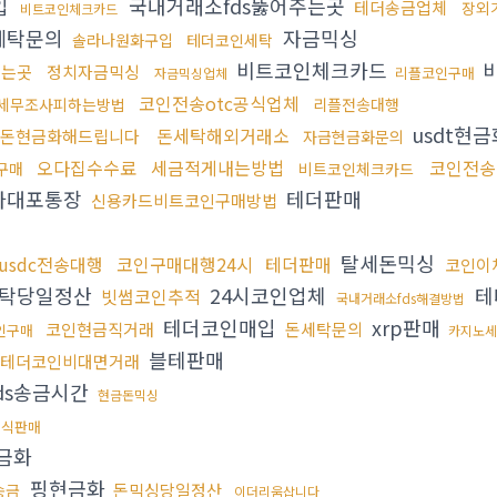
입
국내거래소fds뚫어주는곳
테더송금업체
장외
비트코인체크카드
세탁문의
자금믹싱
솔라나원화구입
테더코인세탁
비트코인체크카드
주는곳
정치자금믹싱
리플코인구매
자금믹싱업체
코인전송otc공식업체
세무조사피하는방법
리플전송대행
usdt현금
돈세탁해외거래소
돈현금화해드립니다
자금현금화문의
오다집수수료
세금적게내는방법
코인전송
구매
비트코인체크카드
다대포통장
테더판매
신용카드비트코인구매방법
탈세돈믹싱
usdc전송대행
코인구매대행24시
테더판매
코인이
탁당일정산
24시코인업체
테
빗썸코인추적
국내거래소fds해결방법
테더코인매입
xrp판매
코인현금직거래
돈세탁문의
인구매
카지노세
블테판매
테더코인비대면거래
ds송금시간
현금돈믹싱
레식판매
금화
핑현금화
돈믹싱당일정산
송금
이더리움삽니다