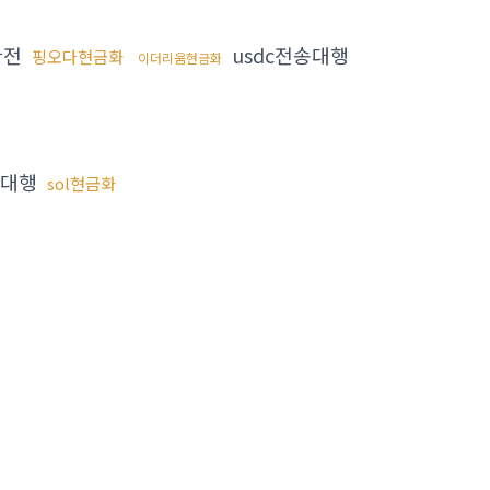
환전
usdc전송대행
핑오다현금화
이더리움현금화
매대행
sol현금화