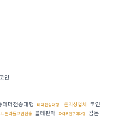
코인
통테더전송대행
코인
돈믹싱업체
테더전송대행
블테판매
검돈
트론리플코인전송
파이코인구매대행