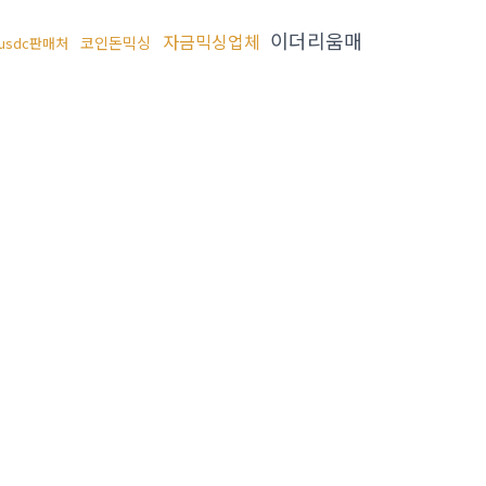
이더리움매
자금믹싱업체
코인돈믹싱
usdc판매처