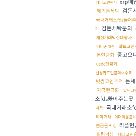
xrp매
테더코인판매
검돈
해외돈세탁
국내거래소fds뚫어
검돈세탁문의
기
재정거래믹싱대행사
알트코인
테더손대손
중고오
돈현금화
usdc현금화
신용카드현금화수수료
돈세
빗썸코인추적
자금현금화
알트코
소fds뚫어주는곳
국내거래소f
세탁
테더거래
이더리움클
리플현
현금돈믹싱
횡령믹싱
테더코인