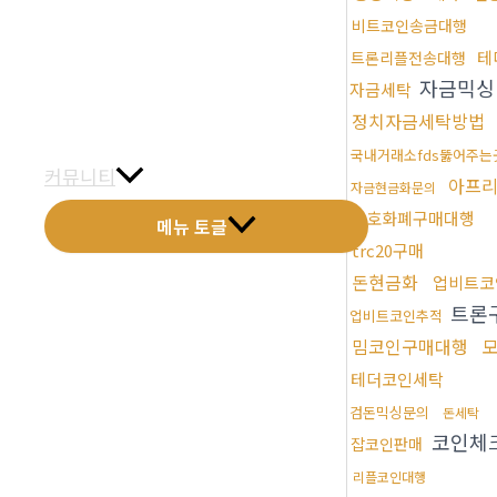
비트코인송금대행
금문갤러리
테
트론리플전송대행
전화예약
자금믹
자금세탁
정치자금세탁방법
금문소식
국내거래소fds뚫어주는
커뮤니티
아프리
자금현금화문의
암호화폐구매대행
메뉴 토글
trc20구매
돈현금화
업비트코
트론
업비트코인추적
밈코인구매대행
테더코인세탁
검돈믹싱문의
돈세탁
코인체
잡코인판매
리플코인대행