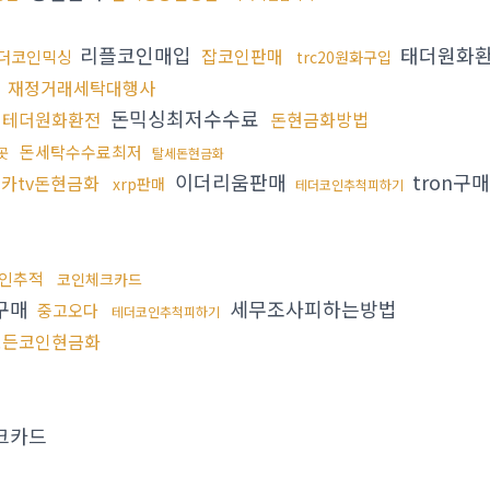
리플코인매입
태더원화
잡코인판매
더코인믹싱
trc20원화구입
싱
재정거래세탁대행사
돈믹싱최저수수료
테더원화환전
돈현금화방법
돈세탁수수료최저
곳
탈세돈현금화
이더리움판매
tron구
카tv돈현금화
xrp판매
테더코인추척피하기
인추적
코인체크카드
구매
세무조사피하는방법
중고오다
테더코인추척피하기
모든코인현금화
크카드