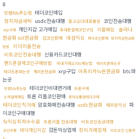
8
테더코인매입
빗썸fds푸는법
정치자금세탁
usdc전송대행
코인전송대행
중고오다대포통장
개인지갑 고가매입
솔라나
리플매입
휴대폰결제코인구입
xrp구매
현금화 sol현금화
대검믹싱
잡코인판매
파이코인판매
정치자금현금화
이더리움전송
방법
비트코인전송대행
신용카드코인대행
핸드폰결제코인구매방법
국내거래소fds깨는법
테더트론파는곳
xrp구입
아프리카tv돈현금화
btc파
테더트론파는곳
해외돈현금화
는곳
테더코인비대면거래
트론구매
빗썸fds푸는법
트론 리플코인판매
소액결제매입
롯데상품권테더구매
테더코인직거래
암호화폐전송대행
usdc현금화
파
해외돈믹싱
이코인구매대행
fx믹싱최저수수료
트론리플 전송대행
비트코인송금대행
검돈믹싱업체
장외거래업체
테더개인지갑
코인무통
비트코인 신용카
드