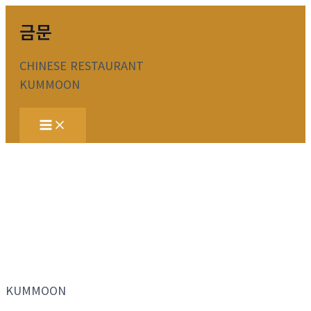
콘
금문
텐
츠
CHINESE RESTAURANT
로
KUMMOON
건
너
Main
뛰
Menu
기
KUMMOON