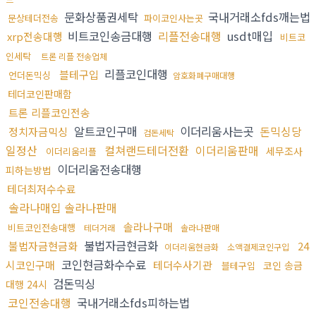
문화상품권세탁
국내거래소fds깨는법
문상테더전송
파이코인사는곳
비트코인송금대행
리플전송대행
usdt매입
xrp전송대행
비트코
인세탁
트론 리플 전송업체
리플코인대행
블테구입
언더돈믹싱
암호화폐구매대행
테더코인판매함
트론 리플코인전송
알트코인구매
이더리움사는곳
돈믹싱당
정치자금믹싱
검돈세탁
일정산
컬쳐랜드테더전환
이더리움판매
세무조사
이더리움리플
이더리움전송대행
피하는방법
테더최저수수료
솔라나매입 솔라나판매
솔라나구매
비트코인전송대행
테더거래
솔라나판매
불법자금현금화
불법자금현금화
24
이더리움현금화
소액결제코인구입
코인현금화수수료
시코인구매
테더수사기관
코인 송금
블테구입
검돈믹싱
대행 24시
코인전송대행
국내거래소fds피하는법