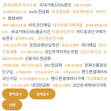
돈현금화최저수수료
국내거래소fds증빙
리플코인판매
usdc현금화
대검현금화
자금세탁문의
테더이
돈세탁최저수수료
횡령세탁
체
비트코인매입
테더트론구매대행
해외선물현금인출
휴대폰결제현금화
국내거래소fds출금시간
빗썸코인추적
카드로코인구매가
85%
능한곳
코인현금직거래
컬쳐랜드세탁
돈현금화당일정산
테더매입
테더
비트코인퀵거래
핑오다세탁
전송대행
코인추적피하는방법
코인이체구입
암
코인 계좌이체구입
신용카드현금화
호화폐구매대행
btc현금화
문화상품권코
테더코인송금
대검현금화
리플코인판매
인구입
핸드폰결제비트
코인송금대행 24시
소액결제세탁
돈현금화업체
코인구입
핸드폰결제테더구매
가상화폐자금
이더리움클레식사는곳
대검현금화
코인돈세탁테더거래
세탁
리플코인매입
비트코인세탁
좋아요
0
싫어요
0
인쇄