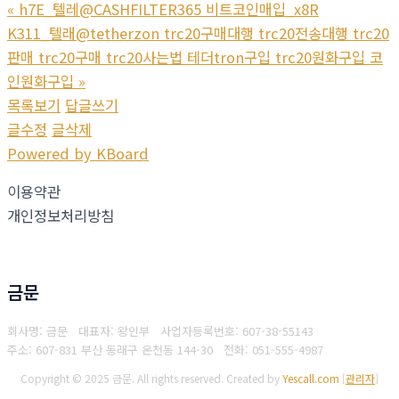
«
h7E_텔레@CASHFILTER365 비트코인매입_x8R
K311_텔래@tetherzon trc20구매대행 trc20전송대행 trc20
판매 trc20구매 trc20사는법 테더tron구입 trc20원화구입 코
인원화구입
»
목록보기
답글쓰기
글수정
글삭제
Powered by KBoard
이용약관
개인정보처리방침
금문
회사명: 금문 대표자: 왕인부
사업자등록번호: 607-38-55143
주소: 607-831 부산 동래구 온천동 144-30
전화: 051-555-4987
Copyright © 2025 금문. All rights reserved.
Created by
Yescall.com
[
관리자
]