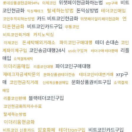
위챗페이현금화하는법
비트
롯데상품권현금화94%
이체코인
xrp구매
코인현금화
탈세하는방법
돈믹싱방법
테더코인매입
믹싱재테크
카드 비트코인현금화
언
코인추적피하는방법
위챗페이알리페이현금화
더돈현금화
비트코인카드구입
무통코인
카지노믹싱
비트코인퀵거래
테더 손대손
돈세탁해외거래소
파이코인구매대행
코인
이체코인
코인송금대행24시
리플
계좌이체구입
usdc구입처
테더구매 테더판매
매입
소액결제세탁
이더리움매입
파이코인구매대행
리플코인대행
xrp구
재테크자금세탁문의
테더코인비대면거래
문화상품권테더전송
매
문화상품권비트구입
코인현금직거래
소액결제
신세계상품권매입
매입
블랙테더코인구입
리플코인판매
코인현금화최저수수료
탈세하는방법
이더리움현금화
암호화폐
테더tron구입
비트코인카드구입
비트코인 신용카드