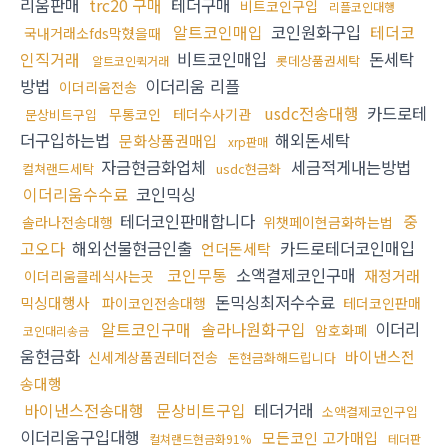
리움판매
trc20 구매
테더구매
비트코인구입
리플코인대행
알트코인매입
코인원화구입
테더코
국내거래소fds막혔을때
인직거래
비트코인매입
돈세탁
롯데상품권세탁
알트코인퀵거래
방법
이더리움 리플
이더리움전송
usdc전송대행
카드로테
무통코인
테더수사기관
문상비트구입
더구입하는법
해외돈세탁
문화상품권매입
xrp판매
자금현금화업체
세금적게내는방법
컬쳐랜드세탁
usdc현금화
이더리움수수료
코인믹싱
테더코인판매합니다
중
솔라나전송대행
위챗페이현금화하는법
고오다
해외선물현금인출
카드로테더코인매입
언더돈세탁
코인무통
소액결제코인구매
재정거래
이더리움클레식사는곳
돈믹싱최저수수료
믹싱대행사
파이코인전송대행
테더코인판매
알트코인구매
솔라나원화구입
이더리
암호화폐
코인대리송금
움현금화
바이낸스전
신세계상품권테더전송
돈현금화해드립니다
송대행
바이낸스전송대행
문상비트구입
테더거래
소액결제코인구입
이더리움구입대행
모든코인 고가매입
컬쳐랜드현금화91%
테더판