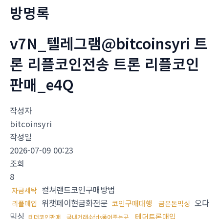
방명록
v7N_텔레그램@bitcoinsyri 트
론 리플코인전송 트론 리플코인
판매_e4Q
작성자
bitcoinsyri
작성일
2026-07-09 00:23
조회
8
컬쳐랜드코인구매방법
자금세탁
위챗페이현금화전문
오다
코인구매대행
리플매입
금은돈믹싱
믹싱
테더트론매입
테더코인판매
국내거래소fds뚫어주는곳