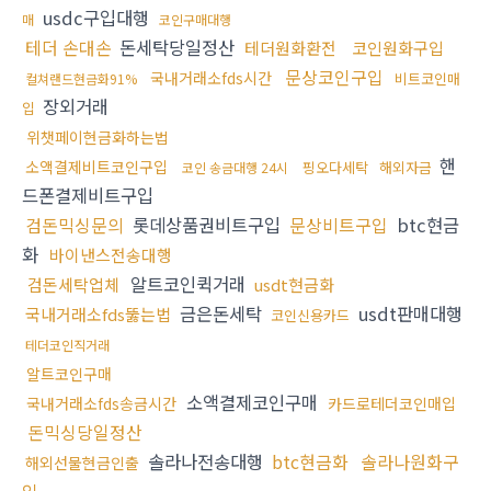
usdc구입대행
매
코인구매대행
테더 손대손
돈세탁당일정산
테더원화환전
코인원화구입
문상코인구입
국내거래소fds시간
비트코인매
컬쳐랜드현금화91%
장외거래
입
위챗페이현금화하는법
핸
소액결제비트코인구입
핑오다세탁
해외자금
코인 송금대행 24시
드폰결제비트구입
검돈믹싱문의
롯데상품권비트구입
문상비트구입
btc현금
화
바이낸스전송대행
알트코인퀵거래
검돈세탁업체
usdt현금화
금은돈세탁
usdt판매대행
국내거래소fds뚫는법
코인신용카드
테더코인직거래
알트코인구매
소액결제코인구매
국내거래소fds송금시간
카드로테더코인매입
돈믹싱당일정산
솔라나전송대행
btc현금화
솔라나원화구
해외선물현금인출