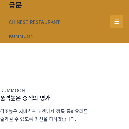
금문
콘
텐
츠
CHINESE RESTAURANT
Mai
로
건
KUMMOON
Men
너
뛰
기
KUMMOON
품격높은 중식의 명가
격조높은 서비스로 고객님께 정통 중화요리를
즐기실 수 있도록 최선을 다하겠습니다.