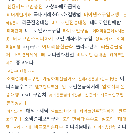
신용카드코인충전
가상화폐자금믹싱
국내거래소fds해결방법
바이낸스구입대행
테더개인거래
돈
리플전송대행
비트코인전송대행
테더코인판매함
믹싱문의
비트코인카드구입
파이코인구입
테더판매
이더리움클레식사는
테더코인추척피하기
코인 계좌이체구입
장외거래
곳
이더
xrp구매
이더리움현금화
솔라나판매
리플송금업
리움매입
체
태더원화환전
비트코인 손대손
소액결제테더구매
테더코인
중고오다
세탁
코인구매대행 24시
이
소액결제비트구입
가상화폐선물거래
신세계상품권코인구매방법
더리움수수료
코인현금직거래
암호화폐전
엘포인트코인구입
송대행
usdc구입처
신용카드비트코인구입
롯데상품권테더전환
돈믹싱방법
해외돈세탁
테더코인추척피하기
알트
알트코인퀵거래
카지노세탁
소액결제코인구매
코인 현금화 수수료
밈코인구매대
코인구매
이더리움매입
이더
행
비트코인손대손
솔라나구매
이더리움전송