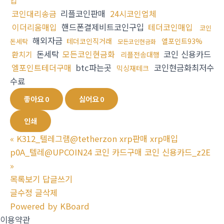
입
코인대리송금
리플코인판매
24시코인업체
이더리움매입
핸드폰결제비트코인구입
테더코인매입
코인
해외자금
테더코인직거래
엘포인트93%
돈세탁
모든코인현금화
돈세탁
모든코인현금화
코인 신용카드
환치기
리플전송대행
엘포인트테더구매
btc파는곳
코인현금화최저수
믹싱재테크
수료
좋아요
0
싫어요
0
인쇄
«
K312_텔레그램@tetherzon xrp판매 xrp매입
p0A_텔레@UPCOIN24 코인 카드구매 코인 신용카드_z2E
»
목록보기
답글쓰기
글수정
글삭제
Powered by KBoard
이용약관