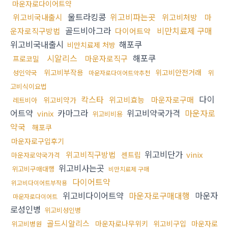
마운자로다이어트약
울트라킹콩
위고비파는곳
위고비국내출시
위고비처방
마
골드비아그라
비만치료제 구매
운자로직구방법
다이어트약
위고비국내출시
해포쿠
비만치료제 처방
시알리스
해포쿠
마운자로직구
프로코밀
위고비부작용
위고비안전거래
성인약국
위
마운자로다이어트약추천
고비식이요법
칵스타
다이
위고비효능
마운자로구매
위고비약가
레트비아
어트약
카마그라
위고비약국가격
마운자로
vinix
위고비비용
약국
해포쿠
마운자로구입후기
위고비단가
위고비직구방법
vinix
센트립
마운자로약국가격
위고비사는곳
위고비구매대행
비만치료제 구매
다이어트약
위고비다이어트부작용
위고비다이어트약
마운자로구매대행
마운자
마운자로다이어트
로성인병
위고비성인병
골드시알리스
마운자로나무위키
위고비구입
마운자로
위고비병원