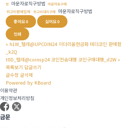
마운자로직구방법
방
마운자로구매
마운자로직구방법
위고비판매업체
위고비대리구매
좋아요
0
싫어요
0
인쇄
«
h1W_텔레@UPCOIN24 이더리움현금화 테더코인 판매함
_k2Q
t0D_텔레@coinsp24 코인전송대행 코인구매대행_d2W
»
목록보기
답글쓰기
글수정
글삭제
Powered by KBoard
이용약관
개인정보처리방침
금문