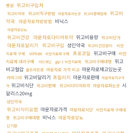
위고비구입처
병원
위고비
위고비직구방법
위고비약국
마운자로사는곳
위고비판매업체
약국
비닉스
마운자로처방방법
마운자로당뇨
위고비건강
마운자로다이어트약
위고비용량
위고비단가
마운자로달리기
위고비구입
성인약국
위고비건강관리
비만
vimax
프로코밀
위고비구매
비만
치료제 구매
비만치료제 구매
위고
치료제 대리구매
위고비구매대행
아드레닌
glp-1 비만치료제
비고혈압
마운자로재고있는곳
마운자로 가격 비교
울트라킹콩
위고비달리기
프릴리지
마운자로판매
카마그라
마운자로직구가
위고비식단
시
위고비판매
위고비다이어트약
마운자로파는곳
격
알리스20mg
성인약국
위고비식이요법
마운자로가격
마운자로식단
비만치료제 구매대
비닉스
마운자로당뇨
위고비구매대행
행
신기환