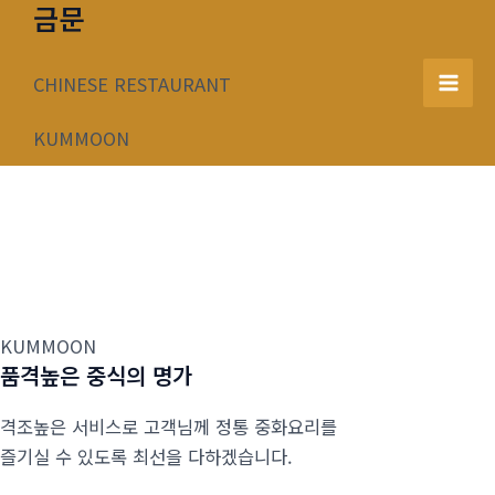
금문
콘
텐
츠
CHINESE RESTAURANT
Mai
로
건
KUMMOON
Men
너
뛰
기
KUMMOON
품격높은 중식의 명가
격조높은 서비스로 고객님께 정통 중화요리를
즐기실 수 있도록 최선을 다하겠습니다.